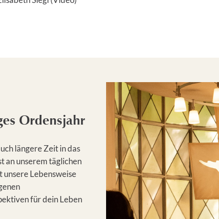
Elisabeth Siegl (Video)
iges Ordensjahr
uch längere Zeit in das
t an unserem täglichen
st unsere Lebensweise
igenen
ektiven für dein Leben