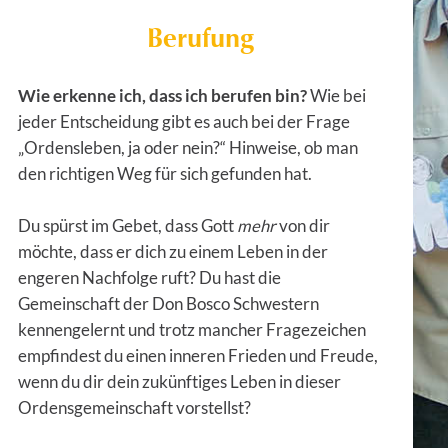
Berufung
Wie erkenne ich, dass ich berufen bin?
Wie bei
jeder Entscheidung gibt es auch bei der Frage
„Ordensleben, ja oder nein?“ Hinweise, ob man
den richtigen Weg für sich gefunden hat.
Du spürst im Gebet, dass Gott
mehr
von dir
möchte, dass er dich zu einem Leben in der
engeren Nachfolge ruft? Du hast die
Gemeinschaft der Don Bosco Schwestern
kennengelernt und trotz mancher Fragezeichen
empfindest du einen inneren Frieden und Freude,
wenn du dir dein zukünftiges Leben in dieser
Ordensgemeinschaft vorstellst?