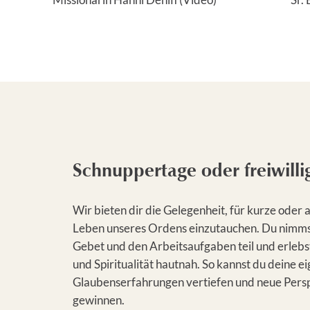
Missionarin Hanni Denifl (Video)
Sr. 
Schnuppertage oder freiwill
Wir bieten dir die Gelegenheit, für kurze oder a
Leben unseres Ordens einzutauchen. Du nimms
Gebet und den Arbeitsaufgaben teil und erleb
und Spiritualität hautnah. So kannst du deine e
Glaubenserfahrungen vertiefen und neue Persp
gewinnen.