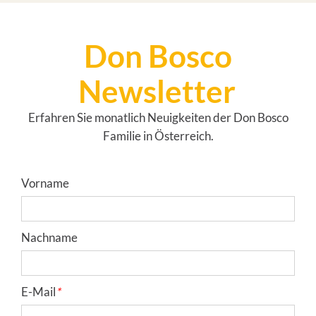
Don Bosco
Newsletter
Erfahren Sie monatlich Neuigkeiten der Don Bosco
Familie in Österreich.
Tracking ID
Fax
URL
Tracking ID
Tracking ID
Fax
Vorname
Nachname
E-Mail
*