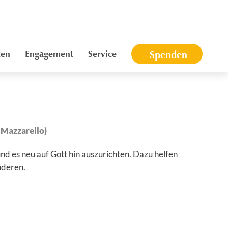
ten
Engagement
Service
Spenden
 Mazzarello)
d es neu auf Gott hin auszurichten. Dazu helfen
anderen.