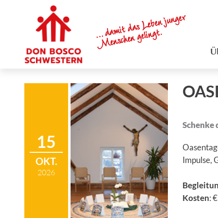
Ü
OAS
Schenke 
15
Oasentage
OKT.
Impulse, G
2026
Begleitu
Kosten
: 