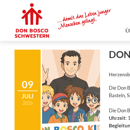
Ü
DON
Herzensbi
09
Die Don B
JULI
Basteln, 
2026
Die Don B
Uhrzeit
: 
Begleitu