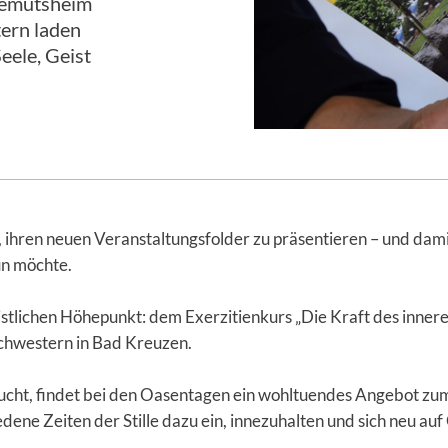
gemutsheim
ern laden
eele, Geist
 ihren neuen Veranstaltungsfolder zu präsentieren – und dami
un möchte.
istlichen Höhepunkt: dem Exerzitienkurs „Die Kraft des innere
schwestern in Bad Kreuzen.
ht, findet bei den Oasentagen ein wohltuendes Angebot zu
dene Zeiten der Stille dazu ein, innezuhalten und sich neu auf