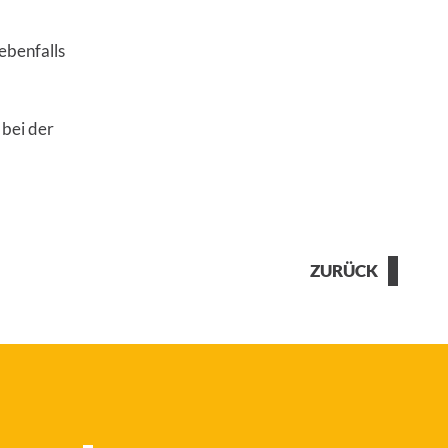
ebenfalls
 bei der
ZURÜCK