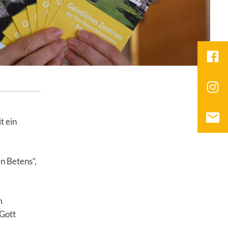
t ein
n Betens“,
m
 Gott