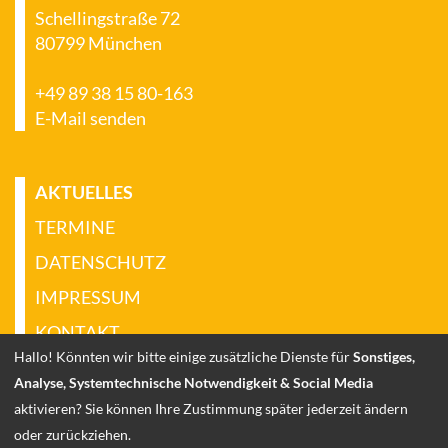
Schellingstraße 72
80799 München
+49 89 38 15 80-163
E-Mail senden
AKTUELLES
TERMINE
DATENSCHUTZ
IMPRESSUM
KONTAKT
Hallo! Könnten wir bitte einige zusätzliche Dienste für
Sonstiges,
KONTAKT FÜR MISSBRAUCHSOPFER
Analyse, Systemtechnische Notwendigkeit & Social Media
aktivieren? Sie können Ihre Zustimmung später jederzeit ändern
oder zurückziehen.