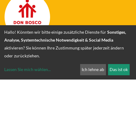
Deutschsprachige Provinz der Don Bosco
Schwestern
Provinzialat
Hallo! Könnten wir bitte einige zusätzliche Dienste für
Sonstiges,
Schellingstraße 72
Analyse, Systemtechnische Notwendigkeit & Social Media
80799 München
aktivieren? Sie können Ihre Zustimmung später jederzeit ändern
oder zurückziehen.
+49 89 38 15 80-163
Lassen Sie mich wählen
...
Ich lehne ab
Das ist ok
E-Mail senden
AKTUELLES
TERMINE
DATENSCHUTZ
IMPRESSUM
KONTAKT